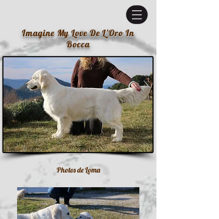
Imagine My Love De L'Oro In
Bocca
Photos de Loma