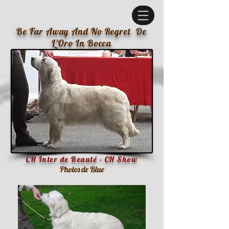
Be Far Away And No Regret De
L'Oro In Bocca
CH Inter de Beauté - CH Show
Photos de Blue